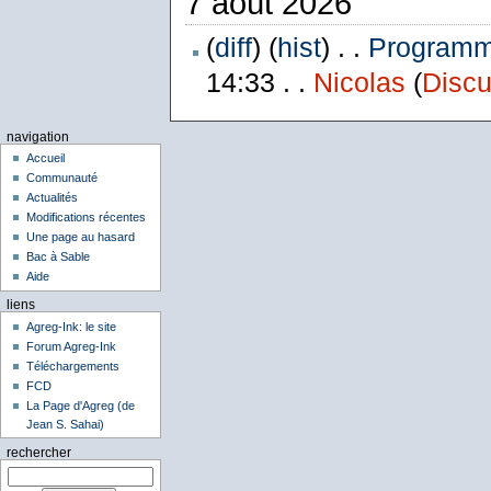
7 août 2026
(
diff
) (
hist
) . .
Programme
14:33 . .
Nicolas
(
Discu
navigation
Accueil
Communauté
Actualités
Modifications récentes
Une page au hasard
Bac à Sable
Aide
liens
Agreg-Ink: le site
Forum Agreg-Ink
Téléchargements
FCD
La Page d'Agreg (de
Jean S. Sahai)
rechercher