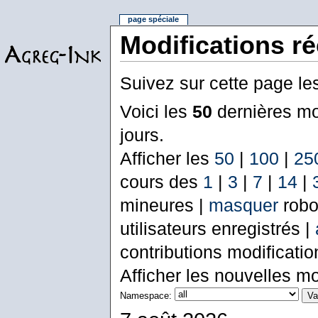
page spéciale
Modifications r
Suivez sur cette page le
Voici les
50
dernières mo
jours.
Afficher les
50
|
100
|
25
cours des
1
|
3
|
7
|
14
|
mineures |
masquer
robo
utilisateurs enregistrés |
contributions modificati
Afficher les nouvelles mo
Namespace: