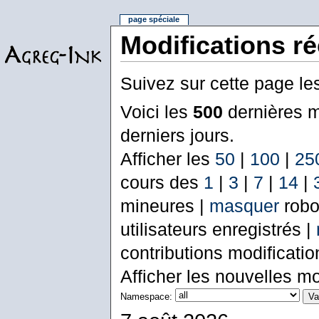
page spéciale
Modifications r
Suivez sur cette page le
Voici les
500
dernières m
derniers jours.
Afficher les
50
|
100
|
25
cours des
1
|
3
|
7
|
14
|
mineures |
masquer
robo
utilisateurs enregistrés |
contributions modificati
Afficher les nouvelles mo
Namespace: