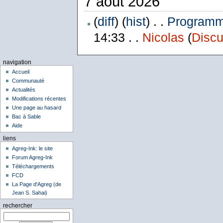
7 août 2026
(
diff
) (
hist
) . .
Programme
14:33 . .
Nicolas
(
Discu
navigation
Accueil
Communauté
Actualités
Modifications récentes
Une page au hasard
Bac à Sable
Aide
liens
Agreg-Ink: le site
Forum Agreg-Ink
Téléchargements
FCD
La Page d'Agreg (de
Jean S. Sahai)
rechercher