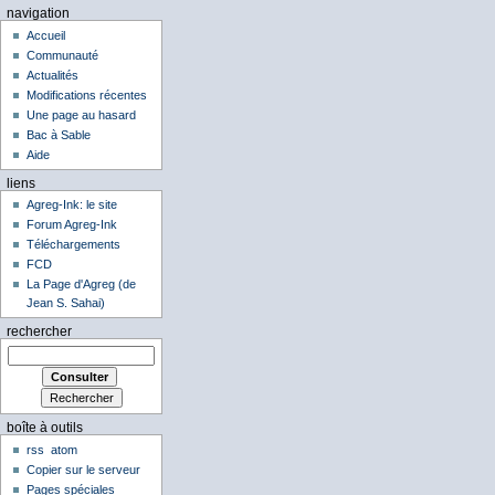
navigation
Accueil
Communauté
Actualités
Modifications récentes
Une page au hasard
Bac à Sable
Aide
liens
Agreg-Ink: le site
Forum Agreg-Ink
Téléchargements
FCD
La Page d'Agreg (de
Jean S. Sahai)
rechercher
boîte à outils
rss
atom
Copier sur le serveur
Pages spéciales