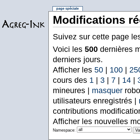
page spéciale
Modifications r
Suivez sur cette page le
Voici les
500
dernières m
derniers jours.
Afficher les
50
|
100
|
25
cours des
1
|
3
|
7
|
14
|
mineures |
masquer
robo
utilisateurs enregistrés |
contributions modificati
Afficher les nouvelles mo
Namespace: