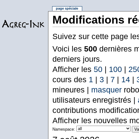
page spéciale
Modifications r
Suivez sur cette page le
Voici les
500
dernières m
derniers jours.
Afficher les
50
|
100
|
25
cours des
1
|
3
|
7
|
14
|
mineures |
masquer
robo
utilisateurs enregistrés |
contributions modificati
Afficher les nouvelles mo
Namespace: