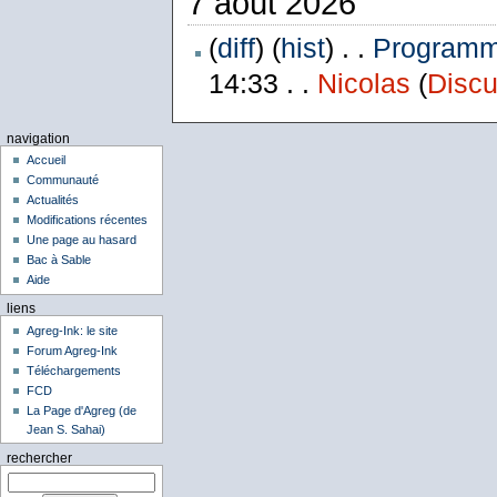
7 août 2026
(
diff
) (
hist
) . .
Programme
14:33 . .
Nicolas
(
Discu
navigation
Accueil
Communauté
Actualités
Modifications récentes
Une page au hasard
Bac à Sable
Aide
liens
Agreg-Ink: le site
Forum Agreg-Ink
Téléchargements
FCD
La Page d'Agreg (de
Jean S. Sahai)
rechercher