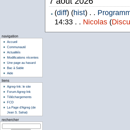
7 août 2026
(
diff
) (
hist
) . .
Programme
14:33 . .
Nicolas
(
Discu
navigation
Accueil
Communauté
Actualités
Modifications récentes
Une page au hasard
Bac à Sable
Aide
liens
Agreg-Ink: le site
Forum Agreg-Ink
Téléchargements
FCD
La Page d'Agreg (de
Jean S. Sahai)
rechercher