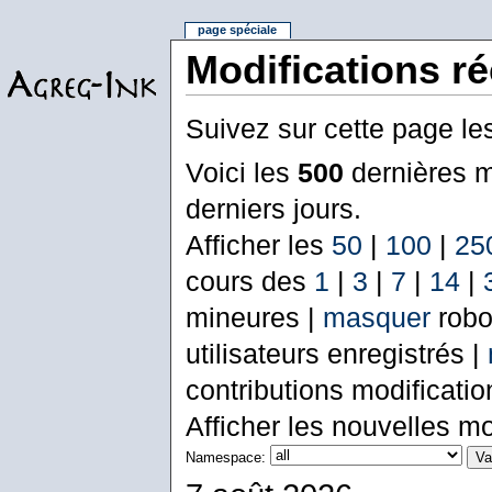
page spéciale
Modifications r
Suivez sur cette page le
Voici les
500
dernières m
derniers jours.
Afficher les
50
|
100
|
25
cours des
1
|
3
|
7
|
14
|
mineures |
masquer
robo
utilisateurs enregistrés |
contributions modificati
Afficher les nouvelles mo
Namespace: