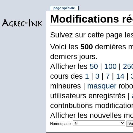
page spéciale
Modifications r
Suivez sur cette page le
Voici les
500
dernières m
derniers jours.
Afficher les
50
|
100
|
25
cours des
1
|
3
|
7
|
14
|
mineures |
masquer
robo
utilisateurs enregistrés |
contributions modificati
Afficher les nouvelles mo
Namespace: