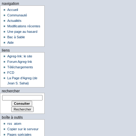
navigation
Accueil
Communauté
Actualités
Modifications récentes
Une page au hasard
Bac à Sable
Aide
liens
Agreg-Ink: le site
Forum Agreg-Ink
Téléchargements
FCD
La Page d'Agreg (de
Jean S. Sahai)
rechercher
boîte à outils
rss
atom
Copier sur le serveur
Pages spéciales