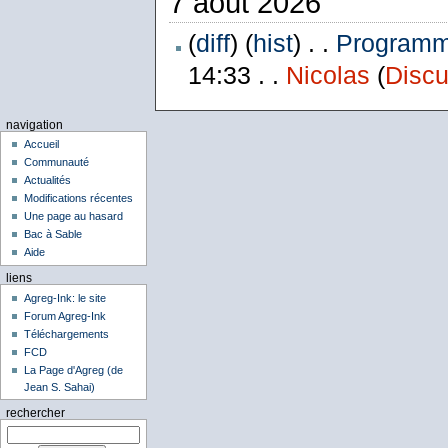
7 août 2026
(
diff
) (
hist
) . .
Programme
14:33 . .
Nicolas
(
Discu
navigation
Accueil
Communauté
Actualités
Modifications récentes
Une page au hasard
Bac à Sable
Aide
liens
Agreg-Ink: le site
Forum Agreg-Ink
Téléchargements
FCD
La Page d'Agreg (de
Jean S. Sahai)
rechercher