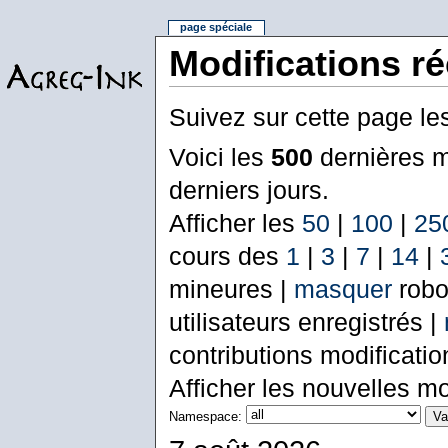
page spéciale
Modifications r
Suivez sur cette page le
Voici les
500
dernières m
derniers jours.
Afficher les
50
|
100
|
25
cours des
1
|
3
|
7
|
14
|
mineures |
masquer
robo
utilisateurs enregistrés |
contributions modificati
Afficher les nouvelles mo
Namespace: