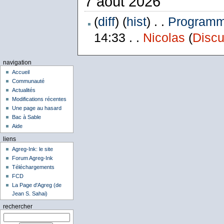
7 août 2026
(
diff
) (
hist
) . .
Programme
14:33 . .
Nicolas
(
Discu
navigation
Accueil
Communauté
Actualités
Modifications récentes
Une page au hasard
Bac à Sable
Aide
liens
Agreg-Ink: le site
Forum Agreg-Ink
Téléchargements
FCD
La Page d'Agreg (de
Jean S. Sahai)
rechercher