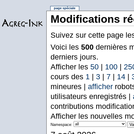
page spéciale
Modifications r
Suivez sur cette page le
Voici les
500
dernières m
derniers jours.
Afficher les
50
|
100
|
25
cours des
1
|
3
|
7
|
14
|
mineures |
afficher
robot
utilisateurs enregistrés |
contributions modificati
Afficher les nouvelles mo
Namespace: