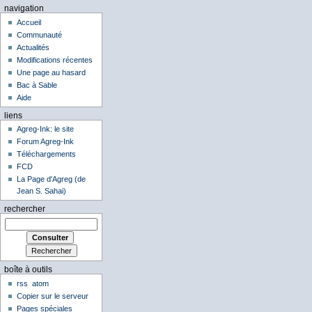
navigation
Accueil
Communauté
Actualités
Modifications récentes
Une page au hasard
Bac à Sable
Aide
liens
Agreg-Ink: le site
Forum Agreg-Ink
Téléchargements
FCD
La Page d'Agreg (de
Jean S. Sahai)
rechercher
boîte à outils
rss
atom
Copier sur le serveur
Pages spéciales