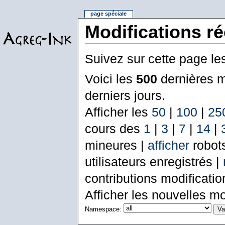
page spéciale
Modifications r
Suivez sur cette page le
Voici les
500
dernières m
derniers jours.
Afficher les
50
|
100
|
25
cours des
1
|
3
|
7
|
14
|
mineures |
afficher
robot
utilisateurs enregistrés |
contributions modificati
Afficher les nouvelles mo
Namespace: