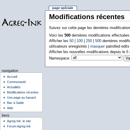
page spéciale
Modifications récentes
Suivez sur cette page les dernières modificatio
Voici les
500
dernières modifications effectuée
Afficher les
50
|
100
|
250
|
500
dernières modifi
utilisateurs enregistrés |
masquer
patrolled edits
Afficher les nouvelles modifications depuis le
8 
Namespace:
navigation
Accueil
Communauté
Actualités
Modifications récentes
Une page au hasard
Bac à Sable
Aide
liens
Agreg-Ink: le site
Forum Agreg-Ink