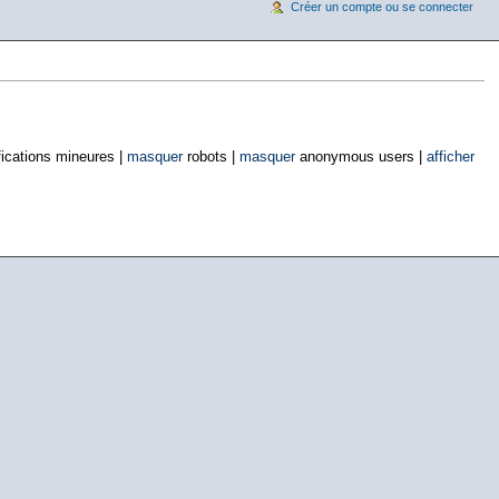
Créer un compte ou se connecter
ications mineures |
masquer
robots |
masquer
anonymous users |
afficher