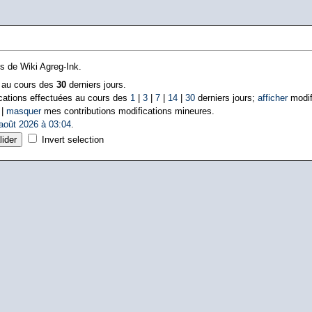
ns de Wiki Agreg-Ink.
s au cours des
30
derniers jours.
cations effectuées au cours des
1
|
3
|
7
|
14
|
30
derniers jours;
afficher
modif
 |
masquer
mes contributions modifications mineures.
août 2026 à 03:04
.
Invert selection