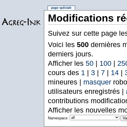
page spéciale
Modifications r
Suivez sur cette page le
Voici les
500
dernières m
derniers jours.
Afficher les
50
|
100
|
25
cours des
1
|
3
|
7
|
14
|
mineures |
masquer
robo
utilisateurs enregistrés |
contributions modificati
Afficher les nouvelles mo
Namespace: