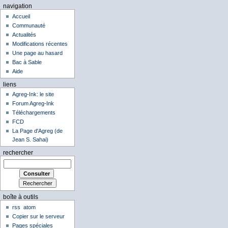
navigation
Accueil
Communauté
Actualités
Modifications récentes
Une page au hasard
Bac à Sable
Aide
liens
Agreg-Ink: le site
Forum Agreg-Ink
Téléchargements
FCD
La Page d'Agreg (de
Jean S. Sahai)
rechercher
boîte à outils
rss
atom
Copier sur le serveur
Pages spéciales