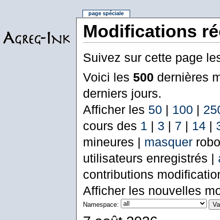
page spéciale
Modifications r
Suivez sur cette page le
Voici les
500
dernières m
derniers jours.
Afficher les
50
|
100
|
25
cours des
1
|
3
|
7
|
14
|
mineures |
masquer
robo
utilisateurs enregistrés |
contributions modificati
Afficher les nouvelles mo
Namespace: