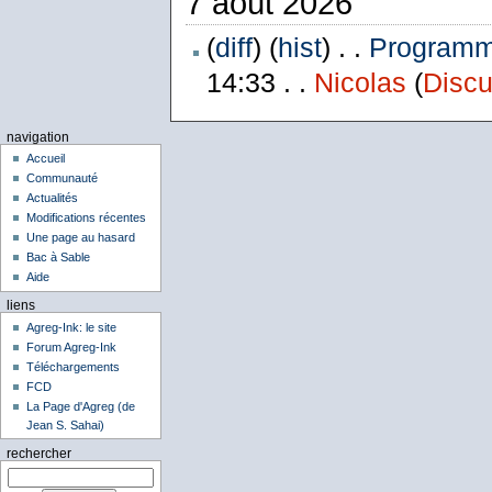
7 août 2026
(
diff
) (
hist
) . .
Programme
14:33 . .
Nicolas
(
Discu
navigation
Accueil
Communauté
Actualités
Modifications récentes
Une page au hasard
Bac à Sable
Aide
liens
Agreg-Ink: le site
Forum Agreg-Ink
Téléchargements
FCD
La Page d'Agreg (de
Jean S. Sahai)
rechercher