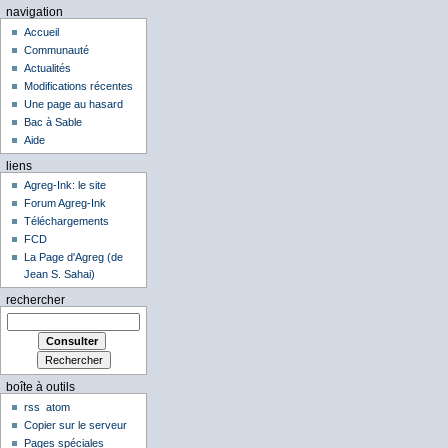
navigation
Accueil
Communauté
Actualités
Modifications récentes
Une page au hasard
Bac à Sable
Aide
liens
Agreg-Ink: le site
Forum Agreg-Ink
Téléchargements
FCD
La Page d'Agreg (de
Jean S. Sahai)
rechercher
boîte à outils
rss
atom
Copier sur le serveur
Pages spéciales