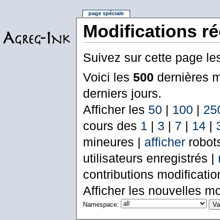
page spéciale
Modifications r
Suivez sur cette page le
Voici les
500
dernières m
derniers jours.
Afficher les
50
|
100
|
25
cours des
1
|
3
|
7
|
14
|
mineures |
afficher
robot
utilisateurs enregistrés |
contributions modificati
Afficher les nouvelles mo
Namespace: