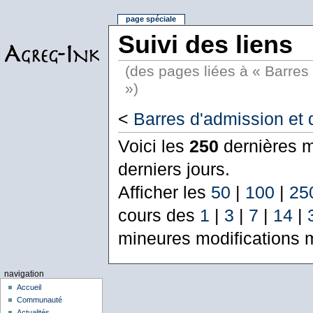
page spéciale
Suivi des liens
(des pages liées à « Barres 
»)
<
Barres d'admission et d
Voici les
250
dernières m
derniers jours.
Afficher les
50
|
100
|
25
cours des
1
|
3
|
7
|
14
|
mineures modifications 
navigation
Accueil
Communauté
Actualités