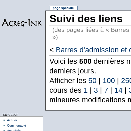
page spéciale
Suivi des liens
(des pages liées à « Barres 
»)
<
Barres d'admission et d
Voici les
500
dernières m
derniers jours.
Afficher les
50
|
100
|
25
cours des
1
|
3
|
7
|
14
|
mineures modifications 
navigation
Accueil
Communauté
Actualités