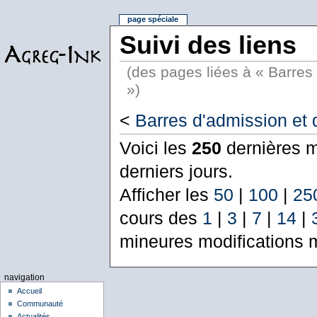
page spéciale
Suivi des liens
(des pages liées à « Barres 
»)
<
Barres d'admission et d
Voici les
250
dernières m
derniers jours.
Afficher les
50
|
100
|
25
cours des
1
|
3
|
7
|
14
|
mineures modifications 
navigation
Accueil
Communauté
Actualités