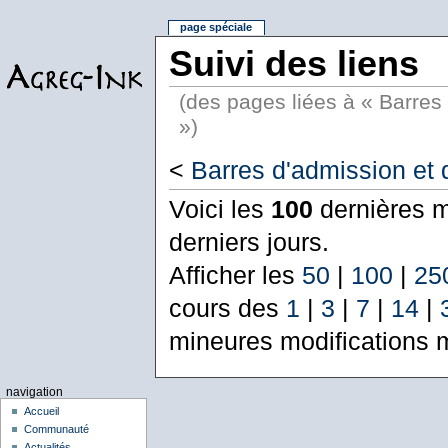
page spéciale
Suivi des liens
(des pages liées à « Barres 
»)
<
Barres d'admission et d
Voici les
100
dernières m
derniers jours.
Afficher les
50
|
100
|
25
cours des
1
|
3
|
7
|
14
|
mineures modifications 
navigation
Accueil
Communauté
Actualités