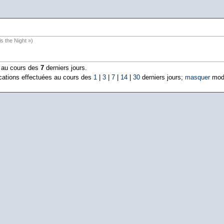
is the Night »)
s au cours des
7
derniers jours.
cations effectuées au cours des
1
|
3
|
7
|
14
|
30
derniers jours;
masquer
modi