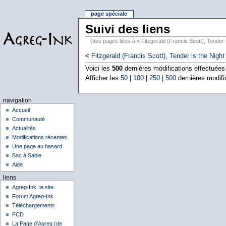
page spéciale
Suivi des liens
(des pages liées à « Fitzgerald (Francis Scott), Tender 
<
Fitzgerald (Francis Scott), Tender is the Night
Voici les
500
dernières modifications effectuée
Afficher les
50
|
100
|
250
|
500
dernières modifi
navigation
Accueil
Communauté
Actualités
Modifications récentes
Une page au hasard
Bac à Sable
Aide
liens
Agreg-Ink: le site
Forum Agreg-Ink
Téléchargements
FCD
La Page d'Agreg (de