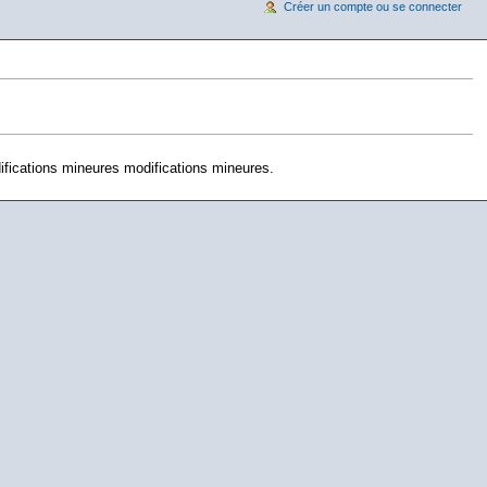
Créer un compte ou se connecter
fications mineures modifications mineures.