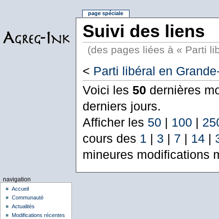
page spéciale
Suivi des liens
(des pages liées à « Parti 
<
Parti libéral en Grand
Voici les
50
dernières mo
derniers jours.
Afficher les
50
|
100
|
25
cours des
1
|
3
|
7
|
14
|
mineures modifications 
navigation
Accueil
Communauté
Actualités
Modifications récentes