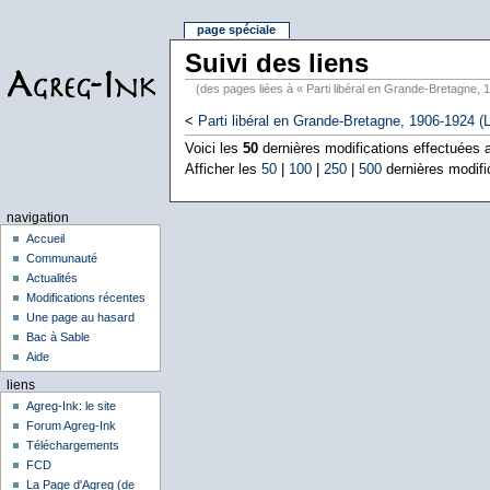
page spéciale
Suivi des liens
(des pages liées à « Parti libéral en Grande-Bretagne, 
<
Parti libéral en Grande-Bretagne, 1906-1924 (L
Voici les
50
dernières modifications effectuées
Afficher les
50
|
100
|
250
|
500
dernières modifi
navigation
Accueil
Communauté
Actualités
Modifications récentes
Une page au hasard
Bac à Sable
Aide
liens
Agreg-Ink: le site
Forum Agreg-Ink
Téléchargements
FCD
La Page d'Agreg (de