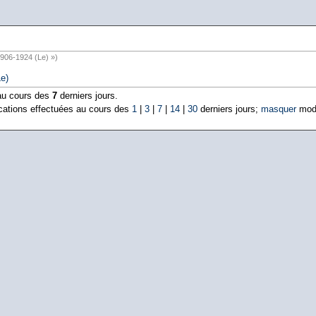
1906-1924 (Le) »)
e)
 au cours des
7
derniers jours.
cations effectuées au cours des
1
|
3
|
7
|
14
|
30
derniers jours;
masquer
modi