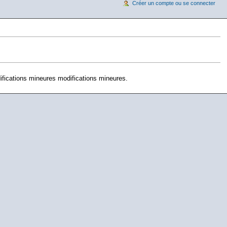
Créer un compte ou se connecter
fications mineures modifications mineures.