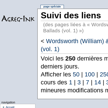
page spéciale
Suivi des liens
(des pages liées à « Wordsw
Ballads (vol. 1) »)
<
Wordsworth (William) &
(vol. 1)
Voici les
250
dernières m
derniers jours.
Afficher les
50
|
100
|
25
cours des
1
|
3
|
7
|
14
|
mineures modifications 
navigation
Accueil