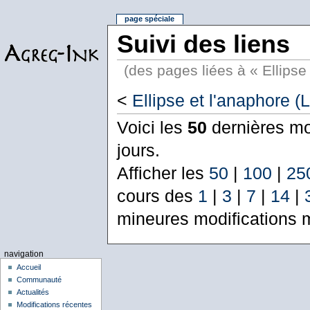
page spéciale
Suivi des liens
(des pages liées à « Ellipse 
<
Ellipse et l'anaphore (L
Voici les
50
dernières mo
jours.
Afficher les
50
|
100
|
25
cours des
1
|
3
|
7
|
14
|
mineures modifications 
navigation
Accueil
Communauté
Actualités
Modifications récentes