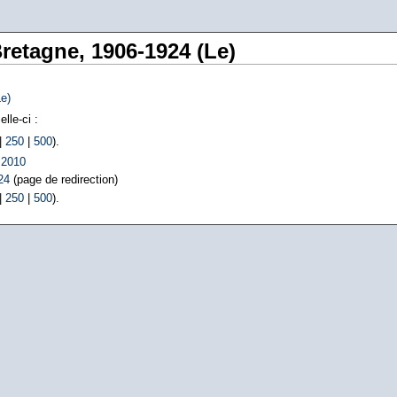
Bretagne, 1906-1924 (Le)
e)
lle-ci :
|
250
|
500
).
 2010
24
(page de redirection)
|
250
|
500
).