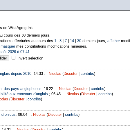
ns de Wiki Agreg-Ink.
 au cours des
30
derniers jours.
cations effectuées au cours des
1
|
3
|
7
|
14
|
30
derniers jours;
afficher
modif
|
masquer
mes contributions modifications mineures.
août 2026 à 07:41
.
Invert selection
nglais depuis 2010
; 14:33 . .
Nicolas
(
Discuter
|
contribs
)
nt des pays anglophones
; 16:22 . .
Nicolas
(
Discuter
|
contribs
)
bilité aux concours d'anglais.
; 06:43 . .
Nicolas
(
Discuter
|
contribs
)
colas
(
Discuter
|
contribs
)
ndronicus
; 08:04 . .
Nicolas
(
Discuter
|
contribs
)
; 14:31 . .
Nicolas
(
Discuter
|
contribs
)