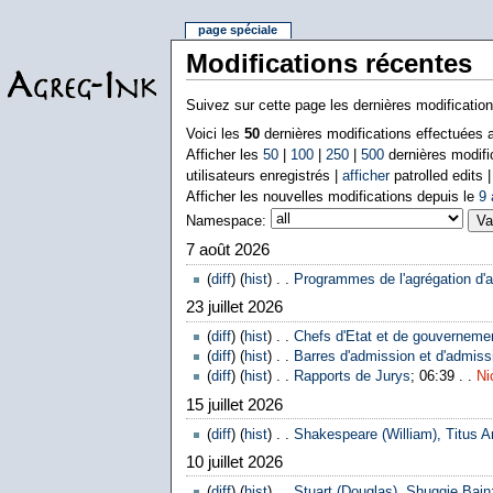
page spéciale
Modifications récentes
Suivez sur cette page les dernières modificatio
Voici les
50
dernières modifications effectuées
Afficher les
50
|
100
|
250
|
500
dernières modifi
utilisateurs enregistrés |
afficher
patrolled edits 
Afficher les nouvelles modifications depuis le
9 
Namespace:
7 août 2026
(
diff
) (
hist
) . .
Programmes de l'agrégation d'a
23 juillet 2026
(
diff
) (
hist
) . .
Chefs d'Etat et de gouverneme
(
diff
) (
hist
) . .
Barres d'admission et d'admissi
(
diff
) (
hist
) . .
Rapports de Jurys
; 06:39 . .
Ni
15 juillet 2026
(
diff
) (
hist
) . .
Shakespeare (William), Titus A
10 juillet 2026
(
diff
) (
hist
) . .
Stuart (Douglas), Shuggie Bain