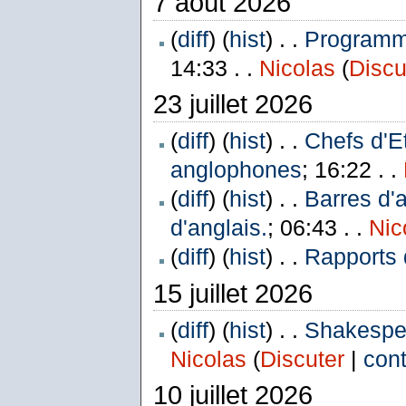
7 août 2026
(
diff
) (
hist
) . .
Programme
14:33 . .
Nicolas
(
Discu
23 juillet 2026
(
diff
) (
hist
) . .
Chefs d'E
anglophones
; 16:22 . .
(
diff
) (
hist
) . .
Barres d'
d'anglais.
; 06:43 . .
Nic
(
diff
) (
hist
) . .
Rapports 
15 juillet 2026
(
diff
) (
hist
) . .
Shakespea
Nicolas
(
Discuter
|
cont
10 juillet 2026