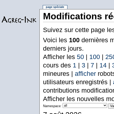
page spéciale
Modifications r
Suivez sur cette page le
Voici les
100
dernières m
derniers jours.
Afficher les
50
|
100
|
25
cours des
1
|
3
|
7
|
14
|
mineures |
afficher
robot
utilisateurs enregistrés |
contributions modificati
Afficher les nouvelles mo
Namespace: