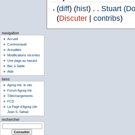
(
diff
) (
hist
) . .
Stuart (D
(
Discuter
|
contribs
)
navigation
Accueil
Communauté
Actualités
Modifications récentes
Une page au hasard
Bac à Sable
Aide
liens
Agreg-Ink: le site
Forum Agreg-Ink
Téléchargements
FCD
La Page d'Agreg (de
Jean S. Sahai)
rechercher