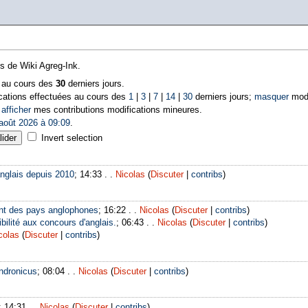
ns de Wiki Agreg-Ink.
s au cours des
30
derniers jours.
cations effectuées au cours des
1
|
3
|
7
|
14
|
30
derniers jours;
masquer
modi
|
afficher
mes contributions modifications mineures.
août 2026 à 09:09
.
Invert selection
nglais depuis 2010
; 14:33 . .
Nicolas
(
Discuter
|
contribs
)
nt des pays anglophones
; 16:22 . .
Nicolas
(
Discuter
|
contribs
)
bilité aux concours d'anglais.
; 06:43 . .
Nicolas
(
Discuter
|
contribs
)
colas
(
Discuter
|
contribs
)
ndronicus
; 08:04 . .
Nicolas
(
Discuter
|
contribs
)
; 14:31 . .
Nicolas
(
Discuter
|
contribs
)