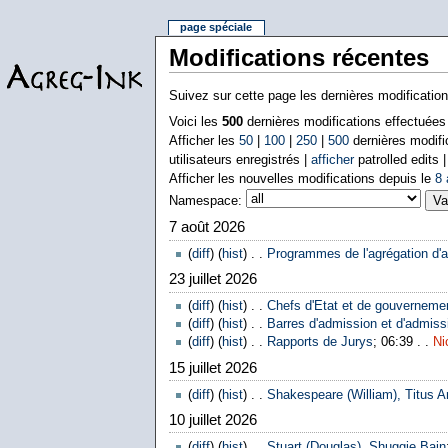
page spéciale
Modifications récentes
Suivez sur cette page les dernières modificatio
Voici les
500
dernières modifications effectuée
Afficher les
50
|
100
|
250
|
500
dernières modifi
utilisateurs enregistrés |
afficher
patrolled edits 
Afficher les nouvelles modifications depuis le
8 
Namespace:
7 août 2026
(
diff
) (
hist
) . .
Programmes de l'agrégation d'a
23 juillet 2026
(
diff
) (
hist
) . .
Chefs d'Etat et de gouverneme
(
diff
) (
hist
) . .
Barres d'admission et d'admissi
(
diff
) (
hist
) . .
Rapports de Jurys
; 06:39 . .
Ni
15 juillet 2026
(
diff
) (
hist
) . .
Shakespeare (William), Titus A
10 juillet 2026
(
diff
) (
hist
) . .
Stuart (Douglas), Shuggie Bain