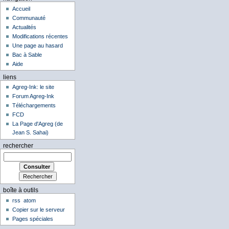
Accueil
Communauté
Actualités
Modifications récentes
Une page au hasard
Bac à Sable
Aide
liens
Agreg-Ink: le site
Forum Agreg-Ink
Téléchargements
FCD
La Page d'Agreg (de
Jean S. Sahai)
rechercher
boîte à outils
rss
atom
Copier sur le serveur
Pages spéciales