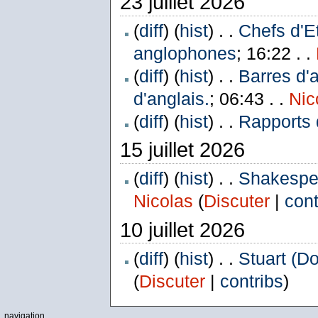
23 juillet 2026
(
diff
) (
hist
) . .
Chefs d'E
anglophones
; 16:22 . .
(
diff
) (
hist
) . .
Barres d'
d'anglais.
; 06:43 . .
Nic
(
diff
) (
hist
) . .
Rapports 
15 juillet 2026
(
diff
) (
hist
) . .
Shakespea
Nicolas
(
Discuter
|
cont
10 juillet 2026
(
diff
) (
hist
) . .
Stuart (D
(
Discuter
|
contribs
)
navigation