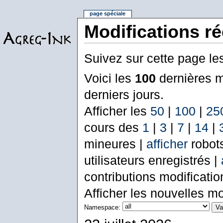
page spéciale
Modifications r
Suivez sur cette page le
Voici les
100
dernières m
derniers jours.
Afficher les
50
|
100
|
25
cours des
1
|
3
|
7
|
14
|
mineures |
afficher
robot
utilisateurs enregistrés |
contributions modificati
Afficher les nouvelles mo
Namespace: