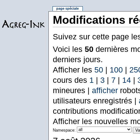
page spéciale
Modifications r
Suivez sur cette page le
Voici les
50
dernières mo
derniers jours.
Afficher les
50
|
100
|
25
cours des
1
|
3
|
7
|
14
|
mineures |
afficher
robot
utilisateurs enregistrés |
contributions modificati
Afficher les nouvelles mo
Namespace: