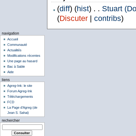
(
diff
) (
hist
) . .
Stuart (D
(
Discuter
|
contribs
)
navigation
Accueil
Communauté
Actualités
Modifications récentes
Une page au hasard
Bac à Sable
Aide
liens
Agreg-Ink: le site
Forum Agreg-Ink
Téléchargements
FCD
La Page d'Agreg (de
Jean S. Sahai)
rechercher