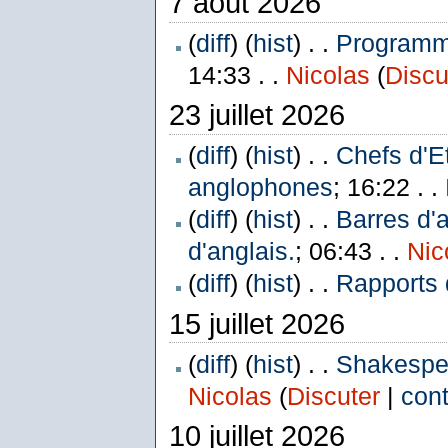
7 août 2026
(
diff
) (
hist
) . .
Programme
14:33 . .
Nicolas
(
Discu
23 juillet 2026
(
diff
) (
hist
) . .
Chefs d'E
anglophones
; 16:22 . .
(
diff
) (
hist
) . .
Barres d'
d'anglais.
; 06:43 . .
Nic
(
diff
) (
hist
) . .
Rapports 
15 juillet 2026
(
diff
) (
hist
) . .
Shakespea
Nicolas
(
Discuter
|
cont
10 juillet 2026