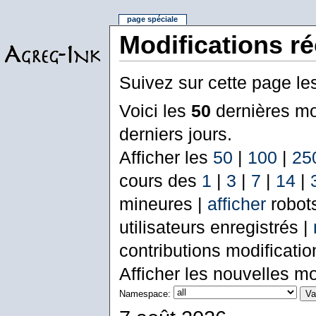
page spéciale
Modifications r
Suivez sur cette page le
Voici les
50
dernières mo
derniers jours.
Afficher les
50
|
100
|
25
cours des
1
|
3
|
7
|
14
|
mineures |
afficher
robot
utilisateurs enregistrés |
contributions modificati
Afficher les nouvelles mo
Namespace: