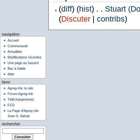
(
diff
) (
hist
) . .
Stuart (D
(
Discuter
|
contribs
)
navigation
Accueil
Communauté
Actualités
Modifications récentes
Une page au hasard
Bac à Sable
Aide
liens
Agreg-Ink: le site
Forum Agreg-Ink
Téléchargements
FCD
La Page d'Agreg (de
Jean S. Sahai)
rechercher