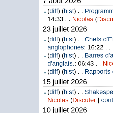
7 août 2026
(
diff
) (
hist
) . .
Programme
14:33 . .
Nicolas
(
Discu
23 juillet 2026
(
diff
) (
hist
) . .
Chefs d'E
anglophones
; 16:22 . .
(
diff
) (
hist
) . .
Barres d'
d'anglais.
; 06:43 . .
Nic
(
diff
) (
hist
) . .
Rapports 
15 juillet 2026
(
diff
) (
hist
) . .
Shakespea
Nicolas
(
Discuter
|
cont
10 juillet 2026