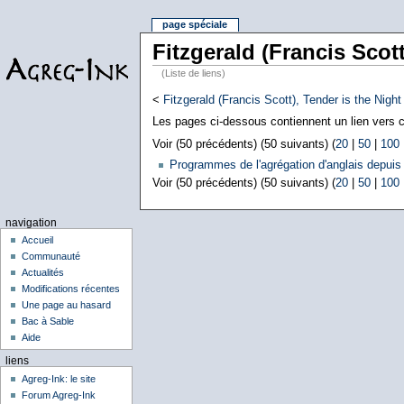
page spéciale
Fitzgerald (Francis Scott
(Liste de liens)
<
Fitzgerald (Francis Scott), Tender is the Night
Les pages ci-dessous contiennent un lien vers ce
Voir (50 précédents) (50 suivants) (
20
|
50
|
100
Programmes de l'agrégation d'anglais depuis
Voir (50 précédents) (50 suivants) (
20
|
50
|
100
navigation
Accueil
Communauté
Actualités
Modifications récentes
Une page au hasard
Bac à Sable
Aide
liens
Agreg-Ink: le site
Forum Agreg-Ink