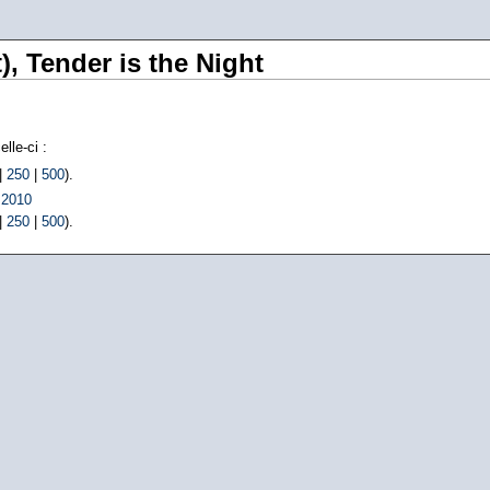
), Tender is the Night
lle-ci :
|
250
|
500
).
 2010
|
250
|
500
).