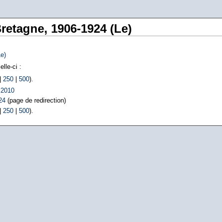
Bretagne, 1906-1924 (Le)
e)
lle-ci :
|
250
|
500
).
 2010
24
(page de redirection)
|
250
|
500
).